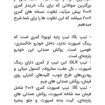
بزرگترین سوالاتی که برای یک خریدار کمری
2007 پیش میآید، تفاوت نسخه های کمری
2007 میباشد که این تفاوت ها را برای شما شرح
میدهیم.
- تیپ GL: تیپ پایه تویوتا کمری است که
رینگ اسپورت ندارد، داخل خودرو خاکستری-
طوسی است. روکش صندلی این خودرو
پارچه‌ای است.
- تیپ GLX: این تیپ از کمری دارای رینگ
اسپورت ، بال عقب، سانروف، کنسول میانی و
رودری‌های طرح چوب، کلیدهای کنترلی روی
فرمان، روکش صندلی های چرم
- تیپ SE: تیپ اسپورت کمری 2007 شامل
فرمان سه شاخه اسپورت، روکش صندلی های
پارچه‌ای، کیت بدنه اسپورت و جلو پنجره