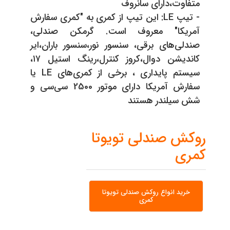
متفاوت،دارای سانروف
- تیپ LE: این تیپ از کمری به "کمرى سفارش
آمریکا" معروف است. گرمکن صندلی،
صندلی‌های برقی، سنسور نور،سنسور باران،ایر
کاندیشن دوال،کروز کنترل،رینگ استیل ١٧،
سیستم پایدارى ، برخی از کمری‌های LE یا
سفارش آمریکا دارای موتور 2500 سی‌سی و
شش سیلندر هستند
روکش صندلی تویوتا
کمری
خرید انواع روکش صندلی تویوتا
کمری