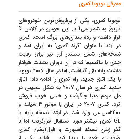
معرفی تویوتا کمری
تویوتا کمری، یکی از پرفروش‌ترین خودروهای
تاریخ به شمار می‌آید. این خودرو در کلاس D
قرار داشته و رده سدان‌های بزرگ است. کمری
در ابتدا با عنوان "گرند کمری" به ایران آمد و
نسخه‌های شش سیلندر آن نیز برای رقابت
جدی با ماکسیما که در آن دوران بشدت هوادار
داشت پابه بازار گذاشت. اما در سال 2007 تویوتا
با یک اتاق جدید، راه کمری را ادامه داد. اتاق
جدید کمری در سال 2007 به شکل عجیبی در
دل مردم دنیا جاگرفت و خیلی خوب فروش
کرد. کمری 2007 در ایران با موتور 4 سیلند و
2400سی‌سی وارد شد. در ابتدا نسخه پایه یا
GL کمری بیشتر مورد استقبال قرارگرفت اما با
گذر زمان نسخه اسپورت و فول‌آپشن کمری
طرفداران خود را پیدا کرد. شاید یکی از