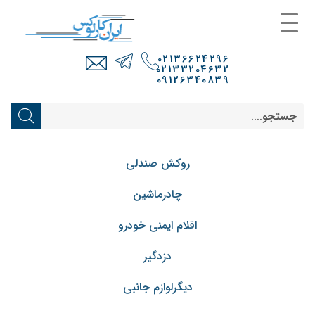
02136624296
02133204632
09126340839
روکش صندلی
چادرماشین
اقلام ایمنی خودرو
دزدگیر
دیگرلوازم جانبی