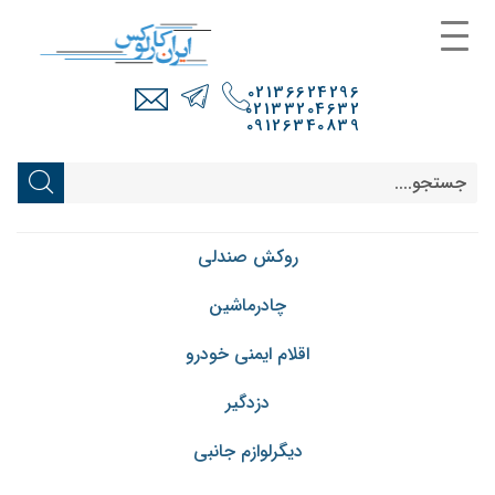
02136624296
02133204632
09126340839
روکش صندلی
چادرماشین
اقلام ایمنی خودرو
دزدگیر
دیگرلوازم جانبی