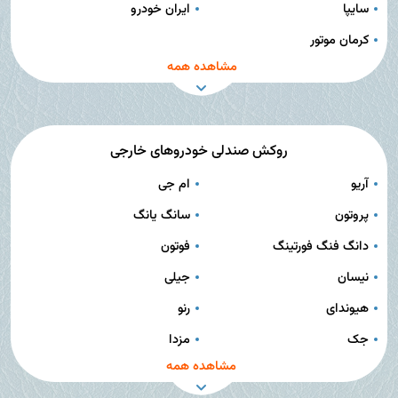
سایپا
ایران خودرو
کرمان موتور
مشاهده همه
روکش صندلی خودروهای خارجی
آریو
ام جی
پروتون
سانگ یانگ
دانگ فنگ فورتینگ
فوتون
نیسان
جیلی
هیوندای
رنو
جک
مزدا
مشاهده همه