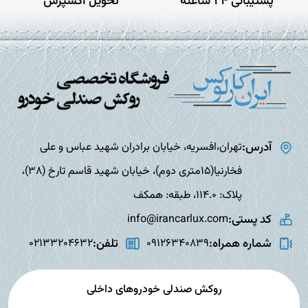
پشتیبانی 24 ساعته
تحویل اکسپرس
آدرس:
تهران،افسریه، خیابان برادران شهید عباس و علی
فخارنیا(15متری دوم)، خیابان شهید قاسم تارخ (38)،
پلاک: 114.0، طبقه: همکف
کد پستی:
info@irancarlux.com
شماره همراه:
تلفن:
02133204632
09126340839
روکش صندلی خودروهای داخلی