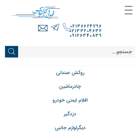
02136624296
02133204632
09126340839
روکش صندلی
چادرماشین
اقلام ایمنی خودرو
دزدگیر
دیگرلوازم جانبی