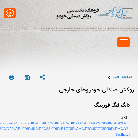
صفحه اصلی
روکش صندلی خودروهای خارجی
دانگ فنگ فورتینگ
URL:
rlux.com/portal/products/483963/497449/484630/%D8%AF%D8%A7%D9%86%DA%AF-
86%DA%AF-%D9%81%D9%88%D8%B1%D8%AA%DB%8C%D9%86%DA%AF-
(Forthing)