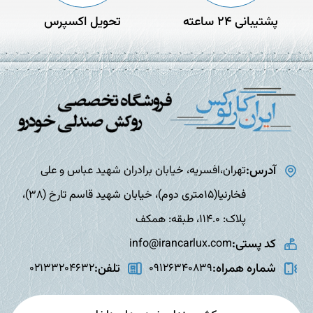
پشتیبانی 24 ساعته
تحویل اکسپرس
آدرس:
تهران،افسریه، خیابان برادران شهید عباس و علی
فخارنیا(15متری دوم)، خیابان شهید قاسم تارخ (38)،
پلاک: 114.0، طبقه: همکف
کد پستی:
info@irancarlux.com
شماره همراه:
تلفن:
02133204632
09126340839