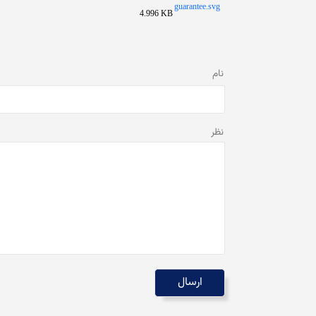
guarantee.svg
4.996 KB
نام
نظر