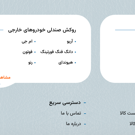
روکش صندلی خودروهای خارجی
آریو
ام جی
دانگ فنگ فورتینگ
فوتون
هیوندای
رنو
مشاهد
دسترسی سریع
ست کالا
تماس با ما
الا
درباره ما