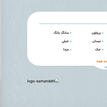
پروتون
سانگ یانگ
نیسان
جیلی
جک
مزدا
ه همه