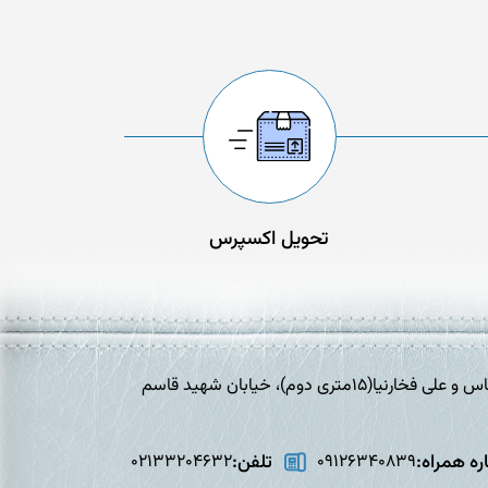
تحویل اکسپرس
تهران،افسریه، خیابان برادران شهید عباس و علی فخارنیا(15متری دوم)، خیابان شهید قاسم
ه همراه:
تلفن:
02133204632
09126340839