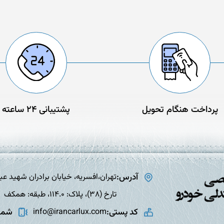
پرداخت هنگام تحویل
پشتیبانی 24 ساعته
آدرس:
تارخ (38)، پلاک: 114.0، طبقه: همکف
کد پستی:
شمار
info@irancarlux.com