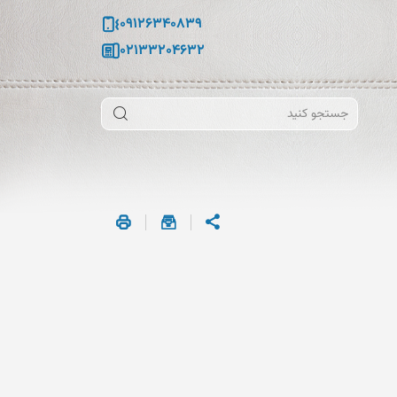
09126340839
02133204632