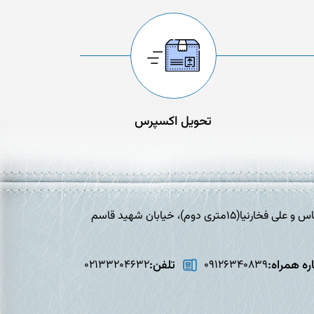
تحویل اکسپرس
تهران،افسریه، خیابان برادران شهید عباس و علی فخارنیا(15متری دوم)، خیابان شهید قاسم
ه همراه:
تلفن:
02133204632
09126340839