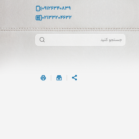
09126340839
02133204632