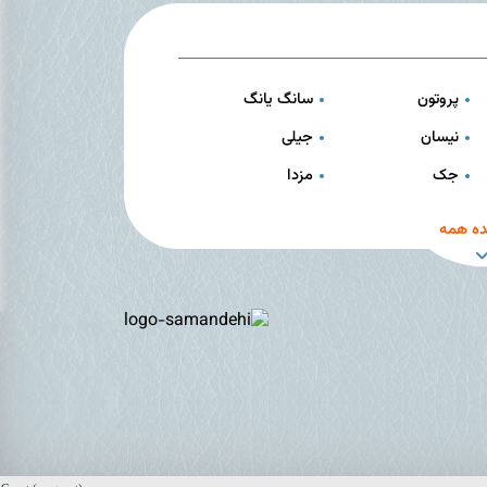
پروتون
سانگ یانگ
نیسان
جیلی
جک
مزدا
ه همه