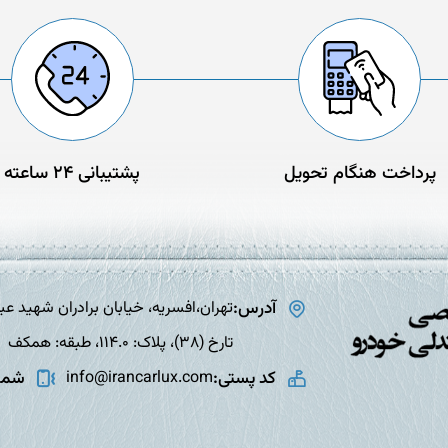
پرداخت هنگام تحویل
پشتیبانی 24 ساعته
آدرس:
تارخ (38)، پلاک: 114.0، طبقه: همکف
کد پستی:
شمار
info@irancarlux.com