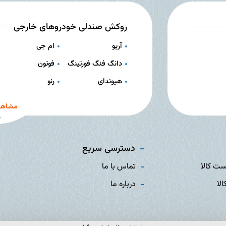
روکش صندلی خودروهای خارجی
آریو
ام جی
دانگ فنگ فورتینگ
فوتون
هیوندای
رنو
مشاهد
دسترسی سریع
ست کالا
تماس با ما
الا
درباره ما