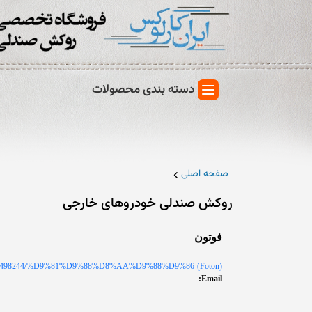
دسته بندی محصولات
صفحه اصلی
روکش صندلی خودروهای خارجی
فوتون
3/497449/498244/%D9%81%D9%88%D8%AA%D9%88%D9%86-(Foton)
Email: