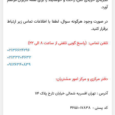
تجربه‌ی خریدی امن، راحت و خوشایند را برای همه کاربران فراهم
آورد
.
در صورت وجود هرگونه سوال، لطفا با اطلاعات تماس زیر ارتباط
برقرار کنید
.
تلفن تماس:
(پاسخ گویی تلفنی از ساعت 8 الی 22)
02136624296
02133204632
09126340839
دفتر مرکزی و مرکز امور مشتریان
:
آدرس :
تهران افسریه شمالی خیابان تارخ پلاک 114
کد پستی : 17838-46151