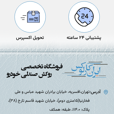
پشتیبانی 24 ساعته
تحویل اکسپرس
آدرس:
تهران،افسریه، خیابان برادران شهید عباس و علی
فخارنیا(15متری دوم)، خیابان شهید قاسم تارخ (38)،
پلاک: 114.0، طبقه: همکف