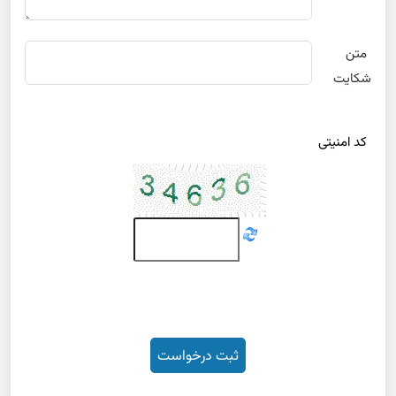
متن
شکایت
کد امنیتی