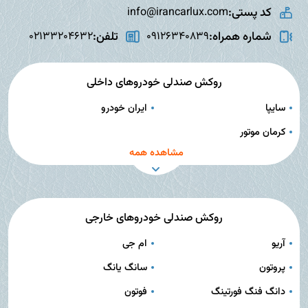
کد پستی:
info@irancarlux.com
شماره همراه:
تلفن:
02133204632
09126340839
روکش صندلی خودروهای داخلی
سایپا
ایران خودرو
کرمان موتور
مشاهده همه
روکش صندلی خودروهای خارجی
آریو
ام جی
پروتون
سانگ یانگ
دانگ فنگ فورتینگ
فوتون